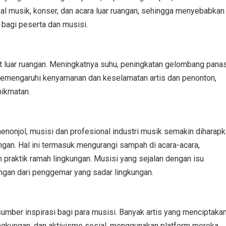
val musik, konser, dan acara luar ruangan, sehingga menyebabkan
bagi peserta dan musisi.
t luar ruangan. Meningkatnya suhu, peningkatan gelombang panas
 memengaruhi kenyamanan dan keselamatan artis dan penonton,
nikmatan.
enonjol, musisi dan profesional industri musik semakin diharap
ngan. Hal ini termasuk mengurangi sampah di acara-acara,
 praktik ramah lingkungan. Musisi yang sejalan dengan isu
ngan dari penggemar yang sadar lingkungan.
sumber inspirasi bagi para musisi. Banyak artis yang menciptaka
ngkungan, dan aktivisme sosial, menggunakan platform mereka