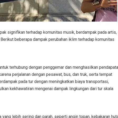
k signifikan terhadap komunitas musik, berdampak pada artis,
s. Berikut beberapa dampak perubahan iklim terhadap komunitas
f untuk terhubung dengan penggemar dan menghasilkan pendapata
 karena perjalanan dengan pesawat, bus, dan truk, serta tempat
berdampak pada tur dengan meningkatkan biaya transportasi,
lkan kekhawatiran mengenai dampak lingkungan dari tur skala
yang lebih sering dan parah, seperti angin topan, kebakaran huta