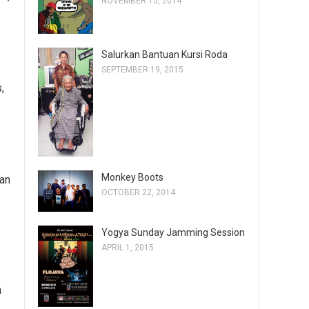
NOVEMBER 15, 2014
Salurkan Bantuan Kursi Roda
SEPTEMBER 19, 2015
,
Monkey Boots
kan
OCTOBER 22, 2014
Yogya Sunday Jamming Session
APRIL 1, 2015
n