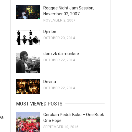
Reggae Night Jam Session,
November 02, 2007
NOVEMBER 2, 2007
Djimbe
OCTOBER 20, 2014
don rzk da munkee
OCTOBER 22, 2014
Devina
OCTOBER 22, 2014
MOST VIEWED POSTS
Gerakan Peduli Buku – One Book
ya
One Hope
SEPTEMBER 10, 2016