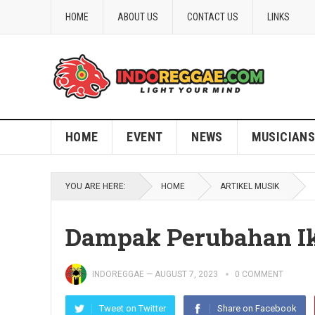
HOME
ABOUT US
CONTACT US
LINKS
HOME
EVENT
NEWS
MUSICIANS
YOU ARE HERE:
HOME
ARTIKEL MUSIK
Dampak Perubahan I
INDOREGGAE
—
AUGUST 7, 2023
0 COMMENT
Tweet on Twitter
Share on Facebook