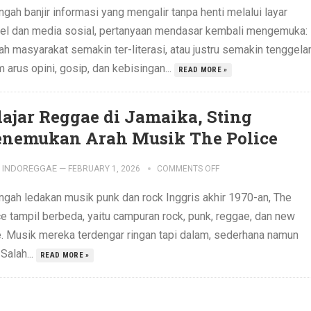
ngah banjir informasi yang mengalir tanpa henti melalui layar
el dan media sosial, pertanyaan mendasar kembali mengemuka:
ah masyarakat semakin ter-literasi, atau justru semakin tenggel
 arus opini, gosip, dan kebisingan...
READ MORE »
lajar Reggae di Jamaika, Sting
nemukan Arah Musik The Police
INDOREGGAE
—
FEBRUARY 1, 2026
COMMENTS OFF
engah ledakan musik punk dan rock Inggris akhir 1970-an, The
ce tampil berbeda, yaitu campuran rock, punk, reggae, dan new
. Musik mereka terdengar ringan tapi dalam, sederhana namun
 Salah...
READ MORE »