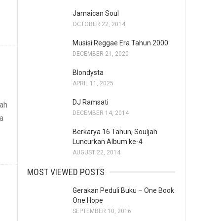
Jamaican Soul
OCTOBER 22, 2014
Musisi Reggae Era Tahun 2000
DECEMBER 21, 2020
Blondysta
APRIL 11, 2025
DJ Ramsati
uah
DECEMBER 14, 2014
ia
Berkarya 16 Tahun, Souljah
Luncurkan Album ke-4
AUGUST 22, 2014
MOST VIEWED POSTS
Gerakan Peduli Buku – One Book
One Hope
SEPTEMBER 10, 2016