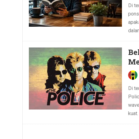
Di te
pons
apak
dalam
Be
Me
Di t
Poli
wave
kuat.