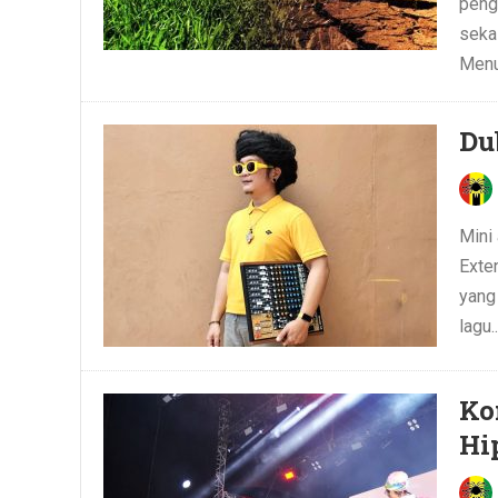
peng
seka
Menur
Du
Mini
Exten
yang
lagu.
Ko
Hi