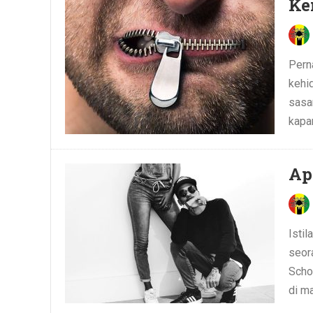
Ke
Pern
kehi
sasar
kapan
Ap
Isti
seor
Scho
di m