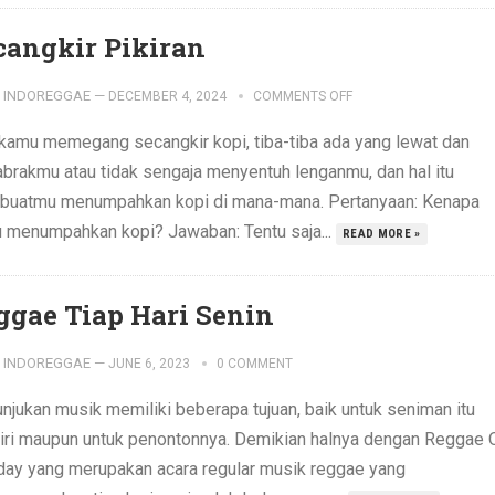
cangkir Pikiran
INDOREGGAE
—
DECEMBER 4, 2024
COMMENTS OFF
 kamu memegang secangkir kopi, tiba-tiba ada yang lewat dan
brakmu atau tidak sengaja menyentuh lenganmu, dan hal itu
uatmu menumpahkan kopi di mana-mana. Pertanyaan: Kenapa
 menumpahkan kopi? Jawaban: Tentu saja...
READ MORE »
ggae Tiap Hari Senin
INDOREGGAE
—
JUNE 6, 2023
0 COMMENT
unjukan musik memiliki beberapa tujuan, baik untuk seniman itu
iri maupun untuk penontonnya. Demikian halnya dengan Reggae 
ay yang merupakan acara regular musik reggae yang