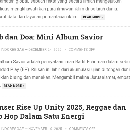
amatan global, sebuah fakta yang secara ilmiah mengejutkan
ligus mengkhawatirkan para ilmuwan iklim di seluruh dunia.
ut data dari layanan pemantauan iklim...
READ MORE »
b dan Doa: Mini Album Savior
INDOREGGAE
—
DECEMBER 24, 2025
COMMENTS OFF
 album Savior adalah pernyataan iman Radit Echoman dalam seb
ded Play (EP). Rilisan ini lahir dari akumulasi ujian di tengah dun
 kian bising dan menekan. Mengambil makna Juruselamat, empat
..
READ MORE »
nser Rise Up Unity 2025, Reggae dan
p Hop Dalam Satu Energi
INDOREGGAE
—
NOVEMBER 10, 2025
COMMENTS OFF