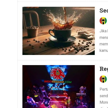
Se
Jika
mena
memb
kamu
Re
Pert
send
Mond