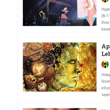
Huja
(8/1
Rise
basa
Ap
Le
Hidu
finis
infor
sejen