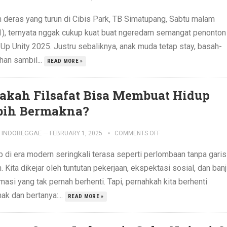
n deras yang turun di Cibis Park, TB Simatupang, Sabtu malam
1), ternyata nggak cukup kuat buat ngeredam semangat penonton
 Up Unity 2025. Justru sebaliknya, anak muda tetap stay, basah-
han sambil...
READ MORE »
akah Filsafat Bisa Membuat Hidup
bih Bermakna?
INDOREGGAE
—
FEBRUARY 1, 2025
COMMENTS OFF
p di era modern seringkali terasa seperti perlombaan tanpa garis
h. Kita dikejar oleh tuntutan pekerjaan, ekspektasi sosial, dan banj
masi yang tak pernah berhenti. Tapi, pernahkah kita berhenti
ak dan bertanya:...
READ MORE »