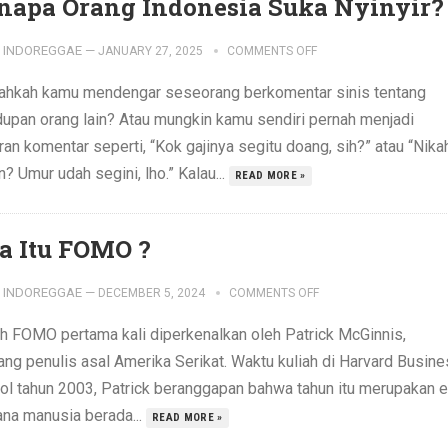
napa Orang Indonesia Suka Nyinyir?
INDOREGGAE
—
JANUARY 27, 2025
COMMENTS OFF
ahkah kamu mendengar seseorang berkomentar sinis tentang
dupan orang lain? Atau mungkin kamu sendiri pernah menjadi
an komentar seperti, “Kok gajinya segitu doang, sih?” atau “Nika
? Umur udah segini, lho.” Kalau...
READ MORE »
a Itu FOMO ?
INDOREGGAE
—
DECEMBER 5, 2024
COMMENTS OFF
lah FOMO pertama kali diperkenalkan oleh Patrick McGinnis,
ang penulis asal Amerika Serikat. Waktu kuliah di Harvard Busin
ol tahun 2003, Patrick beranggapan bahwa tahun itu merupakan e
ana manusia berada...
READ MORE »