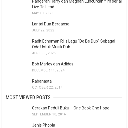
Pangeran Harry dan Meghan Luncurkan film serial
Live To Lead
MAY 13, 2023
Lantai Dua Berdansa
JULY 22, 2022
Radit Echoman Rilis Lagu “Do Be Dub” Sebagai
Ode Untuk Musik Dub
APRIL 11, 2025
Bob Marley dan Adidas
DECEMBER 11, 2024
Rabanasta
OCTOBER 22, 2014
MOST VIEWED POSTS
Gerakan Peduli Buku – One Book One Hope
SEPTEMBER 10, 2016
Jenis Phobia