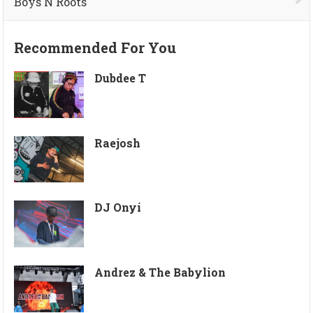
Boys N Roots
Recommended For You
Dubdee T
Raejosh
DJ Onyí
Andrez & The Babylion