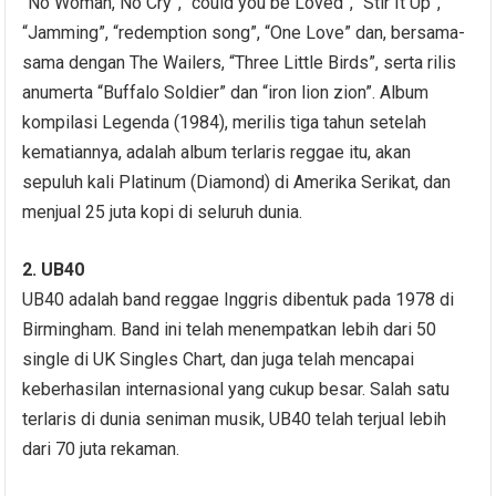
“No Woman, No Cry”, “could you be Loved”, “Stir It Up”,
“Jamming”, “redemption song”, “One Love” dan, bersama-
sama dengan The Wailers, “Three Little Birds”, serta rilis
anumerta “Buffalo Soldier” dan “iron lion zion”. Album
kompilasi Legenda (1984), merilis tiga tahun setelah
kematiannya, adalah album terlaris reggae itu, akan
sepuluh kali Platinum (Diamond) di Amerika Serikat, dan
menjual 25 juta kopi di seluruh dunia.
2. UB40
UB40 adalah band reggae Inggris dibentuk pada 1978 di
Birmingham. Band ini telah menempatkan lebih dari 50
single di UK Singles Chart, dan juga telah mencapai
keberhasilan internasional yang cukup besar. Salah satu
terlaris di dunia seniman musik, UB40 telah terjual lebih
dari 70 juta rekaman.