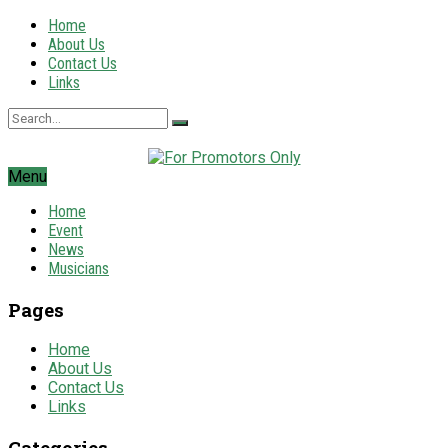
Home
About Us
Contact Us
Links
Menu
Home
Event
News
Musicians
Pages
Home
About Us
Contact Us
Links
Categories