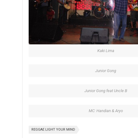
Kaki Lima
Junior Gong
Junior Gong feat Uncle B
MC: Handian & Aryo
REGGAE LIGHT YOUR MIND