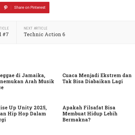
Share on Pinterest
TICLE
NEXT ARTICLE
d #7
Technic Action 6
Reggae di Jamaika,
Cuaca Menjadi Ekstrem dan
enemukan Arah Musik
Tak Bisa Diabaikan Lagi
ce
ise Up Unity 2025,
Apakah Filsafat Bisa
dan Hip Hop Dalam
Membuat Hidup Lebih
rgi
Bermakna?