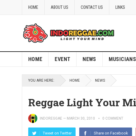
HOME
ABOUT US
CONTACT US
LINKS
HOME
EVENT
NEWS
MUSICIANS
YOU ARE HERE:
HOME
NEWS
Reggae Light Your M
INDOREGGAE
—
MARCH 30, 2010
0 COMMENT
Tweet on Twitter
Share on Facebook