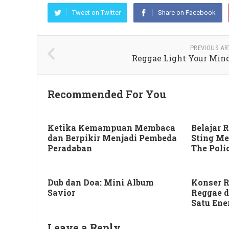
Tweet on Twitter
Share on Facebook
PREVIOUS AR
Reggae Light Your Min
Recommended For You
Ketika Kemampuan Membaca
Belajar 
dan Berpikir Menjadi Pembeda
Sting M
Peradaban
The Poli
Dub dan Doa: Mini Album
Konser R
Savior
Reggae 
Satu Ene
Leave a Reply