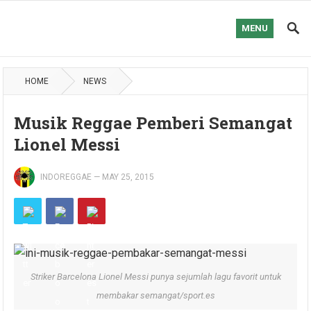
MENU
HOME
NEWS
Musik Reggae Pemberi Semangat
Lionel Messi
INDOREGGAE
—
MAY 25, 2015
Striker Barcelona Lionel Messi punya sejumlah lagu favorit untuk
membakar semangat/sport.es