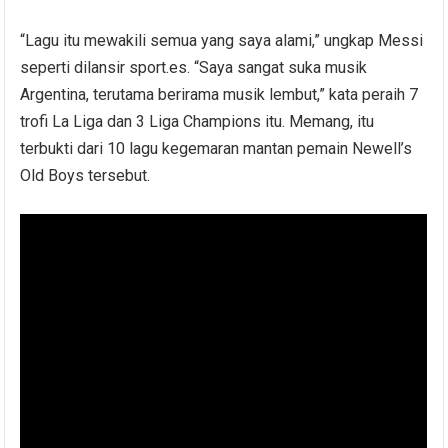
“Lagu itu mewakili semua yang saya alami,” ungkap Messi
seperti dilansir sport.es. “Saya sangat suka musik
Argentina, terutama berirama musik lembut,” kata peraih 7
trofi La Liga dan 3 Liga Champions itu. Memang, itu
terbukti dari 10 lagu kegemaran mantan pemain Newell’s
Old Boys tersebut.