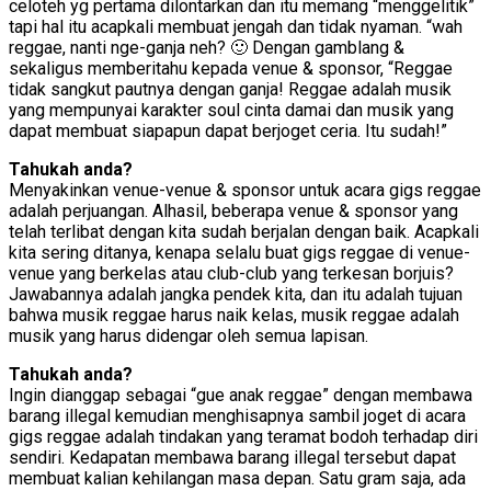
celoteh yg pertama dilontarkan dan itu memang “menggelitik”
tapi hal itu acapkali membuat jengah dan tidak nyaman. “wah
reggae, nanti nge-ganja neh? 🙂 Dengan gamblang &
sekaligus memberitahu kepada venue & sponsor, “Reggae
tidak sangkut pautnya dengan ganja! Reggae adalah musik
yang mempunyai karakter soul cinta damai dan musik yang
dapat membuat siapapun dapat berjoget ceria. Itu sudah!”
Tahukah anda?
Menyakinkan venue-venue & sponsor untuk acara gigs reggae
adalah perjuangan. Alhasil, beberapa venue & sponsor yang
telah terlibat dengan kita sudah berjalan dengan baik. Acapkali
kita sering ditanya, kenapa selalu buat gigs reggae di venue-
venue yang berkelas atau club-club yang terkesan borjuis?
Jawabannya adalah jangka pendek kita, dan itu adalah tujuan
bahwa musik reggae harus naik kelas, musik reggae adalah
musik yang harus didengar oleh semua lapisan.
Tahukah anda?
Ingin dianggap sebagai “gue anak reggae” dengan membawa
barang illegal kemudian menghisapnya sambil joget di acara
gigs reggae adalah tindakan yang teramat bodoh terhadap diri
sendiri. Kedapatan membawa barang illegal tersebut dapat
membuat kalian kehilangan masa depan. Satu gram saja, ada