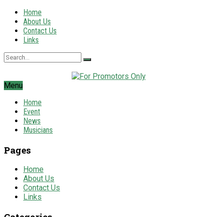
Home
About Us
Contact Us
Links
Menu
Home
Event
News
Musicians
Pages
Home
About Us
Contact Us
Links
Categories